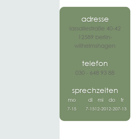
adresse
lassallestraße 40-42
12589 berlin-
wilhelmshagen
telefon
030 - 648 93 88
sprechzeiten
mo
di
mi
do
fr
7-15
7-15
12-20
12-20
7-13